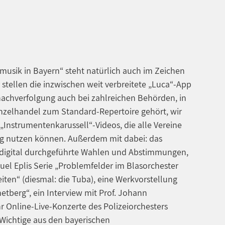
musik in Bayern“ steht natürlich auch im Zeichen
 stellen die inzwischen weit verbreitete „Luca“-App
nachverfolgung auch bei zahlreichen Behörden, in
nzelhandel zum Standard-Repertoire gehört, wir
„Instrumentenkarussell“-Videos, die alle Vereine
g nutzen können. Außerdem mit dabei: das
r digital durchgeführte Wahlen und Abstimmungen,
uel Eplis Serie „Problemfelder im Blasorchester
ten“ (diesmal: die Tuba), eine Werkvorstellung
etberg“, ein Interview mit Prof. Johann
 Online-Live-Konzerte des Polizeiorchesters
 Wichtige aus den bayerischen