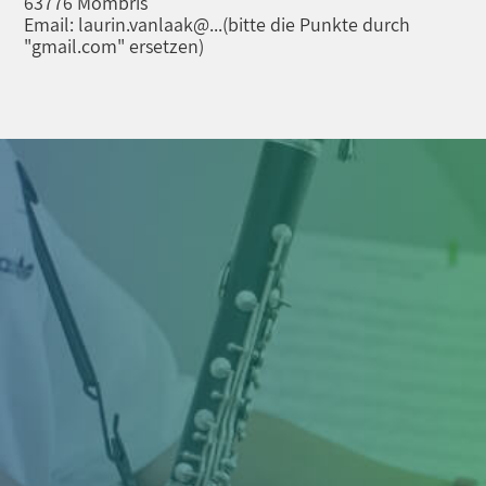
63776 Mömbris
Email: laurin.vanlaak@...
(bitte die Punkte durch
"gmail.com" ersetzen)